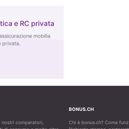
tica e RC privata
'assicurazione mobilia
 privata.
BONUS.CH
i nostri comparatori,
Chi è bonus.ch? Come funz