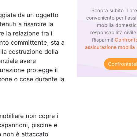
Scopra subito il pr
ggiata da un oggetto
conveniente per l'ass
enuti a risarcire la
mobilia domestic
responsabilità civile
 la relazione tra i
Risparmi!
Confront
anto committente, sta a
assicurazione mobilia
lla costruzione della
enziale avere
Confrontate
urazione protegge il
rsone o cose durante la
mobiliare non copre i
, capannoni, piscine e
o non è attaccato