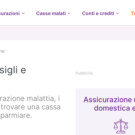
curazioni
Casse malati
Conti e crediti
T
ne
igli e
Pubblicità
azione malattia, i
Assicurazione 
e trovare una cassa
domestica 
sparmiare.