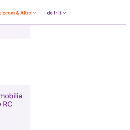
elecom & Altro
de fr it
mobilia
e RC