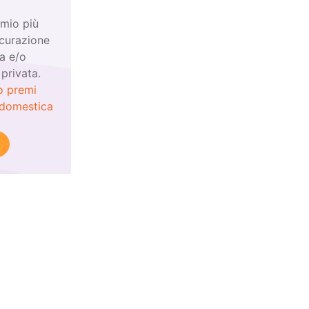
emio più
icurazione
a e/o
 privata.
o premi
 domestica
!