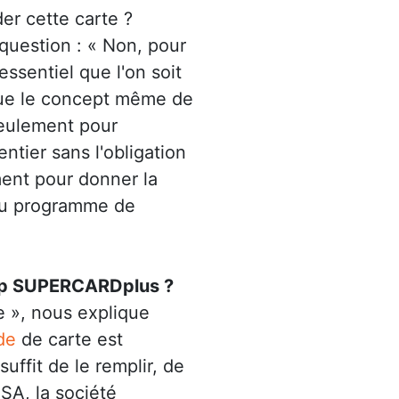
er cette carte ?
question : « Non, pour
essentiel que l'on soit
r que le concept même de
seulement pour
ntier sans l'obligation
ement pour donner la
 au programme de
op SUPERCARDplus ?
e », nous explique
de
de carte est
uffit de le remplir, de
SA, la société