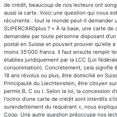
de crédit, beaucoup de nos lecteurs ont son
aussi la carte. Voici une question qui nous e
récurrente : tout le monde peut-il demander
SUPERCARDplus ? « À la base, une carte de c
demandée par toute personne disposant d'un
postal en Suisse et pouvant prouver qu'elle a
moins 35'000 francs. Il faut ensuite remplir l
établies juridiquement par la LCC (Loi fédérale
consommation). Concrètement, cela signifie ê
18 ans révolus ou plus, être domicilié en Suis
Principauté du Liechtenstein, être citoyen su
permis B, C ou I. Selon la loi, la concession d
l'octroi d'une carte de crédit sont interdits s'i
surendettement du requérant », nous expliqu
Coop. Une autre question préoccupe nos lect