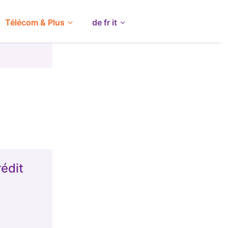
Télécom & Plus
de fr it
édit