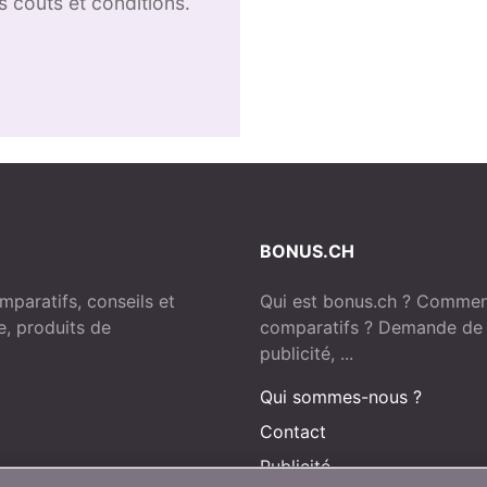
s coûts et conditions.
BONUS.CH
paratifs, conseils et
Qui est bonus.ch ? Comment
e, produits de
comparatifs ? Demande de p
publicité, ...
Qui sommes-nous ?
Contact
Publicité