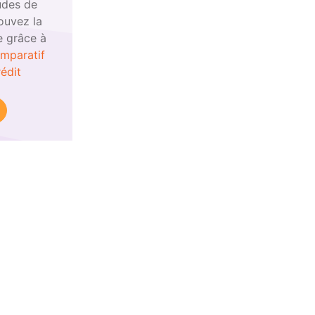
udes de
ouvez la
e grâce à
mparatif
édit