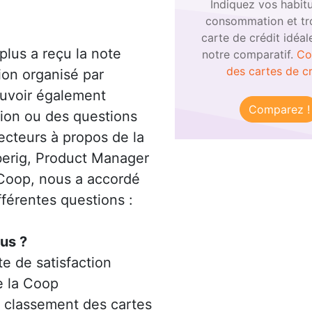
Indiquez vos habit
consommation et tr
carte de crédit idéal
lus a reçu la note
notre comparatif.
Co
des cartes de cr
ion organisé par
uvoir également
Comparez !
tion ou des questions
ecteurs à propos de la
erig, Product Manager
 Coop, nous a accordé
fférentes questions :
us ?
te de satisfaction
e la Coop
 classement des cartes