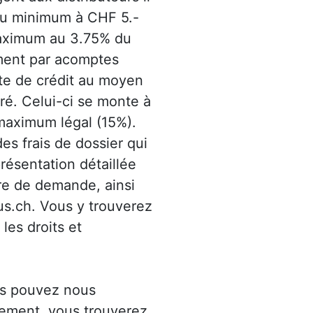
au minimum à CHF 5.-
 maximum au 3.75% du
ment par acomptes
te de crédit au moyen
uré. Celui-ci se monte à
 maximum légal (15%).
es frais de dossier qui
résentation détaillée
ire de demande, ainsi
us.ch. Vous y trouverez
 les droits et
ous pouvez nous
rement, vous trouverez