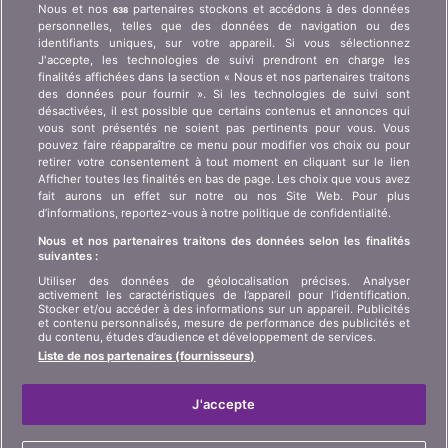
Nous et nos
partenaires stockons et accédons à des données
638
comparatifs ? Demande de presse, partenariat,
personnelles, telles que des données de navigation ou des
publicité, ...
identifiants uniques, sur votre appareil. Si vous sélectionnez
J'accepte, les technologies de suivi prendront en charge les
finalités affichées dans la section « Nous et nos partenaires traitons
Qui sommes-nous ?
Information client art. 45
des données pour fournir ». Si les technologies de suivi sont
LSA
désactivées, il est possible que certains contenus et annonces qui
Contact
vous sont présentés ne soient pas pertinents pour vous. Vous
Protection des données
Publicité
pouvez faire réapparaître ce menu pour modifier vos choix ou pour
retirer votre consentement à tout moment en cliquant sur le lien
Informations juridiques
Affiliation
/
Partenariat
Afficher toutes les finalités en bas de page. Les choix que vous avez
fait aurons un effet sur notre ou nos Site Web. Pour plus
Plan du site
Presse
d’informations, reportez-vous à notre politique de confidentialité.
Nous et nos partenaires traitons des données selon les finalités
suivantes :
LANGUE
Utiliser des données de géolocalisation précises. Analyser
activement les caractéristiques de l’appareil pour l’identification.
DE
FR
IT
Stocker et/ou accéder à des informations sur un appareil. Publicités
et contenu personnalisés, mesure de performance des publicités et
du contenu, études d’audience et développement de services.
Liste de nos partenaires (fournisseurs)
J'accepte