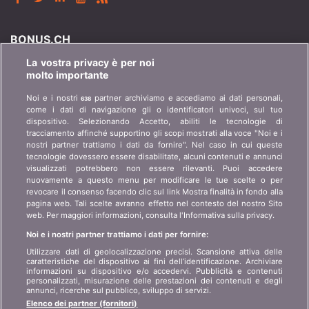
BONUS.CH
La vostra privacy è per noi
Chi è bonus.ch? Come funzionano i comparatori?
molto importante
Richieste stampa, partnership, pubblicità...
Noi e i nostri
partner archiviamo e accediamo ai dati personali,
638
come i dati di navigazione gli o identificatori univoci, sul tuo
Chi siamo?
informazioni per i clienti
dispositivo. Selezionando Accetto, abiliti le tecnologie di
art 45 LSA
tracciamento affinché supportino gli scopi mostrati alla voce "Noi e i
Contatto
nostri partner trattiamo i dati da fornire". Nel caso in cui queste
Protezione dei dati
tecnologie dovessero essere disabilitate, alcuni contenuti e annunci
Pubblicità
visualizzati potrebbero non essere rilevanti. Puoi accedere
Informazioni giuridiche
Affiliazione
/
Partner
nuovamente a questo menu per modificare le tue scelte o per
revocare il consenso facendo clic sul link Mostra finalità in fondo alla
Mappa del sito
Stampa
pagina web. Tali scelte avranno effetto nel contesto del nostro Sito
web. Per maggiori informazioni, consulta l'Informativa sulla privacy.
Noi e i nostri partner trattiamo i dati per fornire:
LINGUA
Utilizzare dati di geolocalizzazione precisi. Scansione attiva delle
caratteristiche del dispositivo ai fini dell’identificazione. Archiviare
DE
FR
IT
informazioni su dispositivo e/o accedervi. Pubblicità e contenuti
personalizzati, misurazione delle prestazioni dei contenuti e degli
annunci, ricerche sul pubblico, sviluppo di servizi.
Elenco dei partner (fornitori)