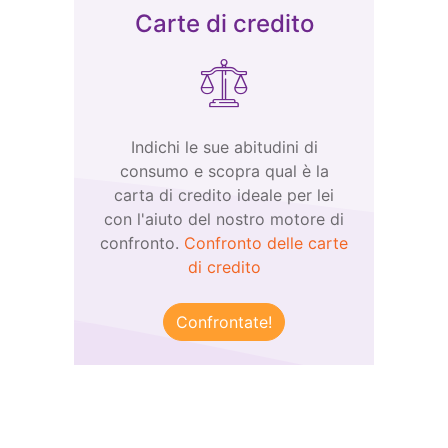
Carte di credito
Indichi le sue abitudini di
consumo e scopra qual è la
carta di credito ideale per lei
con l'aiuto del nostro motore di
confronto.
Confronto delle carte
di credito
Confrontate!