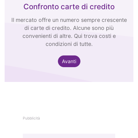
Confronto carte di credito
Il mercato offre un numero sempre crescente
di carte di credito. Alcune sono più
convenienti di altre. Qui trova costi e
condizioni di tutte.
Avanti
Pubblicità