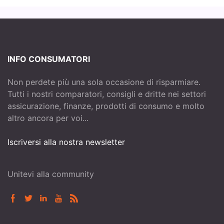
INFO CONSUMATORI
Non perdete più una sola occasione di risparmiare.
Tutti i nostri comparatori, consigli e dritte nei settori
assicurazione, finanze, prodotti di consumo e molto
altro ancora per voi...
Iscriversi alla nostra newsletter
Unitevi alla community