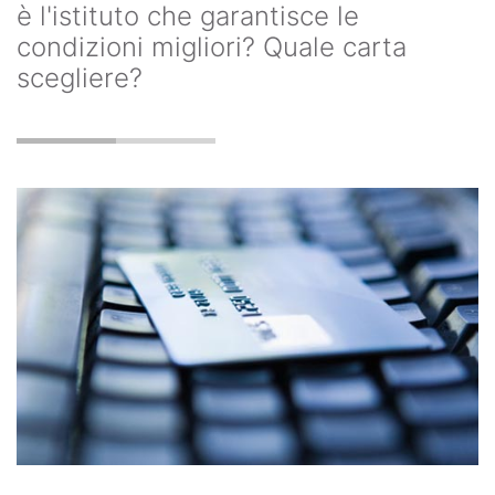
è l'istituto che garantisce le
condizioni migliori? Quale carta
scegliere?