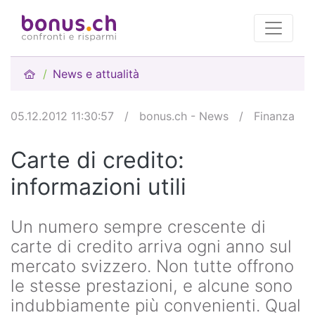
News e attualità
05.12.2012 11:30:57
/
bonus.ch - News
/
Finanza
Carte di credito:
informazioni utili
Un numero sempre crescente di
carte di credito arriva ogni anno sul
mercato svizzero. Non tutte offrono
le stesse prestazioni, e alcune sono
indubbiamente più convenienti. Qual