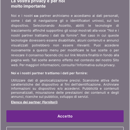
La vostra privacy è per noi
Chi è bonus.ch? Come funzionano i comparatori?
molto importante
Richieste stampa, partnership, pubblicità...
Noi e i nostri
partner archiviamo e accediamo ai dati personali,
638
come i dati di navigazione gli o identificatori univoci, sul tuo
Chi siamo?
informazioni per i clienti
dispositivo. Selezionando Accetto, abiliti le tecnologie di
art 45 LSA
tracciamento affinché supportino gli scopi mostrati alla voce "Noi e i
Contatto
nostri partner trattiamo i dati da fornire". Nel caso in cui queste
Protezione dei dati
tecnologie dovessero essere disabilitate, alcuni contenuti e annunci
Pubblicità
visualizzati potrebbero non essere rilevanti. Puoi accedere
Informazioni giuridiche
Affiliazione
/
Partner
nuovamente a questo menu per modificare le tue scelte o per
revocare il consenso facendo clic sul link Mostra finalità in fondo alla
Mappa del sito
Stampa
pagina web. Tali scelte avranno effetto nel contesto del nostro Sito
web. Per maggiori informazioni, consulta l'Informativa sulla privacy.
Noi e i nostri partner trattiamo i dati per fornire:
LINGUA
Utilizzare dati di geolocalizzazione precisi. Scansione attiva delle
caratteristiche del dispositivo ai fini dell’identificazione. Archiviare
DE
FR
IT
informazioni su dispositivo e/o accedervi. Pubblicità e contenuti
personalizzati, misurazione delle prestazioni dei contenuti e degli
annunci, ricerche sul pubblico, sviluppo di servizi.
Elenco dei partner (fornitori)
Accetto