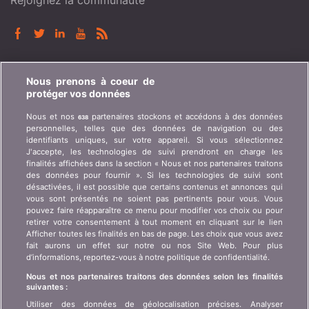
Rejoignez la communauté
BONUS.CH
Nous prenons à coeur de
protéger vos données
Qui est bonus.ch ? Comment fonctionnent les
Nous et nos
partenaires stockons et accédons à des données
638
comparatifs ? Demande de presse, partenariat,
personnelles, telles que des données de navigation ou des
publicité, ...
identifiants uniques, sur votre appareil. Si vous sélectionnez
J'accepte, les technologies de suivi prendront en charge les
finalités affichées dans la section « Nous et nos partenaires traitons
Qui sommes-nous ?
Information client art. 45
des données pour fournir ». Si les technologies de suivi sont
LSA
désactivées, il est possible que certains contenus et annonces qui
Contact
vous sont présentés ne soient pas pertinents pour vous. Vous
Protection des données
Publicité
pouvez faire réapparaître ce menu pour modifier vos choix ou pour
retirer votre consentement à tout moment en cliquant sur le lien
Informations juridiques
Affiliation
/
Partenariat
Afficher toutes les finalités en bas de page. Les choix que vous avez
fait aurons un effet sur notre ou nos Site Web. Pour plus
Plan du site
Presse
d’informations, reportez-vous à notre politique de confidentialité.
Nous et nos partenaires traitons des données selon les finalités
suivantes :
LANGUE
Utiliser des données de géolocalisation précises. Analyser