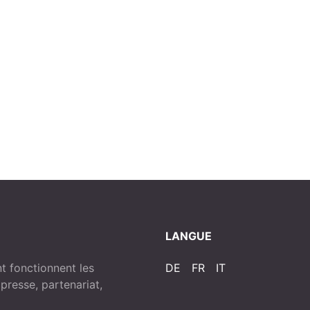
LANGUE
 fonctionnent les
DE
FR
IT
resse, partenariat,