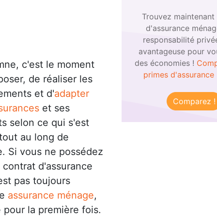
Trouvez maintenant 
d'assurance ménag
responsabilité privé
avantageuse pour vou
des économies !
Comp
mne, c'est le moment
primes d'assurance
poser, de réaliser les
ments et d'
adapter
Comparez !
surances
et ses
ts selon ce qui s'est
tout au long de
e. Si vous ne possédez
 contrat d'assurance
est pas toujours
ne
assurance ménage
,
 pour la première fois.