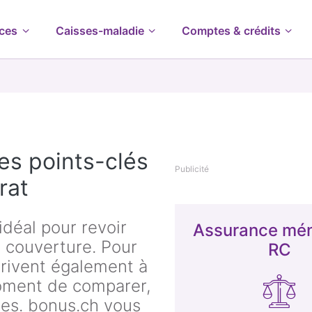
ces
Caisses-maladie
Comptes & crédits
s points-clés
Publicité
rat
déal pour revoir
Assurance mén
a couverture. Pour
RC
arrivent également à
moment de comparer,
ies. bonus.ch vous