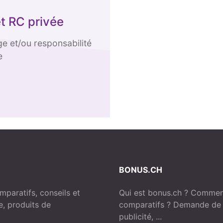
t RC privée
e et/ou responsabilité
e
BONUS.CH
paratifs, conseils et
Qui est bonus.ch ? Comment
e, produits de
comparatifs ? Demande de p
publicité, ...