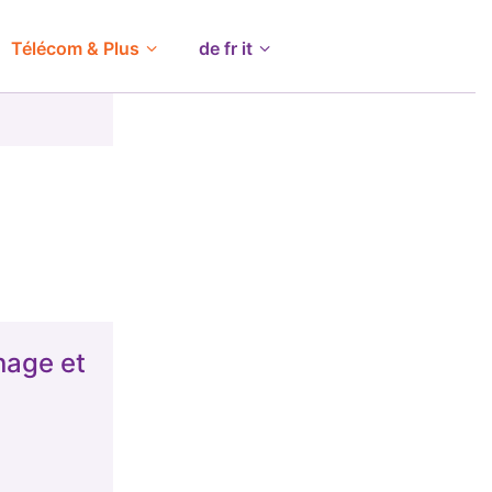
Télécom & Plus
de fr it
age et