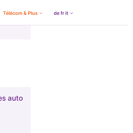
Télécom & Plus
de fr it
es auto