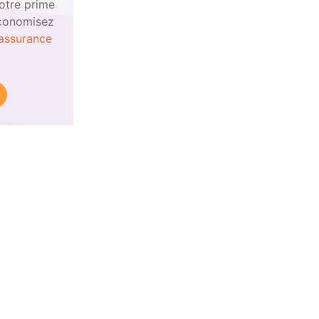
otre prime
économisez
'assurance