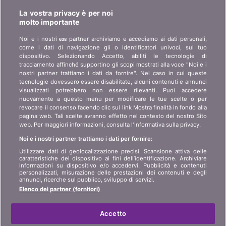
La vostra privacy è per noi
Chi è bonus.ch? Come funzionano i comparatori?
molto importante
Richieste stampa, partnership, pubblicità...
Noi e i nostri
partner archiviamo e accediamo ai dati personali,
638
come i dati di navigazione gli o identificatori univoci, sul tuo
Chi siamo?
informazioni per i clienti
dispositivo. Selezionando Accetto, abiliti le tecnologie di
art 45 LSA
tracciamento affinché supportino gli scopi mostrati alla voce "Noi e i
Contatto
nostri partner trattiamo i dati da fornire". Nel caso in cui queste
Protezione dei dati
tecnologie dovessero essere disabilitate, alcuni contenuti e annunci
Pubblicità
visualizzati potrebbero non essere rilevanti. Puoi accedere
Informazioni giuridiche
Affiliazione
/
Partner
nuovamente a questo menu per modificare le tue scelte o per
revocare il consenso facendo clic sul link Mostra finalità in fondo alla
Mappa del sito
Stampa
pagina web. Tali scelte avranno effetto nel contesto del nostro Sito
web. Per maggiori informazioni, consulta l'Informativa sulla privacy.
Noi e i nostri partner trattiamo i dati per fornire:
LINGUA
Utilizzare dati di geolocalizzazione precisi. Scansione attiva delle
caratteristiche del dispositivo ai fini dell’identificazione. Archiviare
DE
FR
IT
informazioni su dispositivo e/o accedervi. Pubblicità e contenuti
personalizzati, misurazione delle prestazioni dei contenuti e degli
annunci, ricerche sul pubblico, sviluppo di servizi.
Elenco dei partner (fornitori)
Accetto