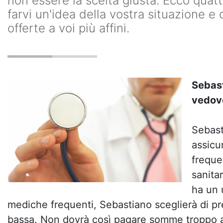
non essere la scelta giusta. Ecco quatt
farvi un'idea della vostra situazione e 
offerte a voi più affini.
Sebast
vedov
Sebast
assicu
freque
sanita
ha un 
mediche frequenti, Sebastiano sceglierà di pr
bassa. Non dovrà così pagare somme troppo al