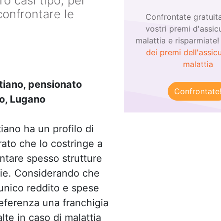
ro casi tipo, per
confrontare le
Confrontate gratuit
vostri premi d'assic
malattia e risparmiate
dei premi dell'assic
malattia
iano, pensionato
Confrontate
o, Lugano
iano ha un profilo di
rato che lo costringe a
ntare spesso strutture
rie. Considerando che
unico reddito e spese
eferenza una franchigia
te in caso di malattia