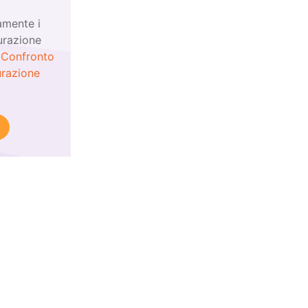
amente i
urazione
!
Confronto
urazione
!