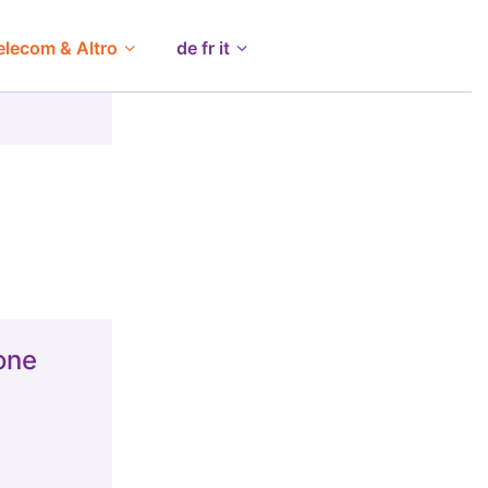
elecom & Altro
de fr it
one