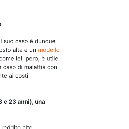
o
el suo caso è dunque
osto alta e un
modello
ome lei, però, è utile
 caso di malattia con
te ai costi
8 e 23 anni), una
 reddito alto,