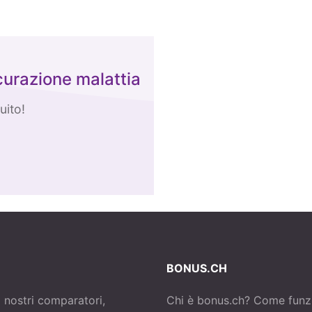
curazione malattia
uito!
BONUS.CH
i nostri comparatori,
Chi è bonus.ch? Come funz