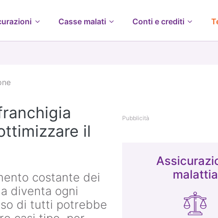
curazioni
Casse malati
Conti e crediti
T
one
franchigia
Pubblicità
ottimizzare il
Assicurazi
malattia
mento costante dei
ia diventa ogni
so di tutti potrebbe