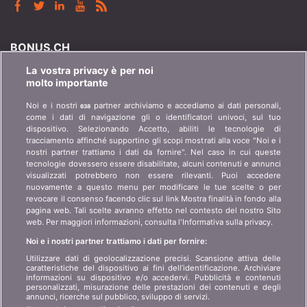
BONUS.CH
La vostra privacy è per noi
Chi è bonus.ch? Come funzionano i comparatori?
molto importante
Richieste stampa, partnership, pubblicità...
Noi e i nostri
partner archiviamo e accediamo ai dati personali,
638
come i dati di navigazione gli o identificatori univoci, sul tuo
Chi siamo?
informazioni per i clienti
dispositivo. Selezionando Accetto, abiliti le tecnologie di
art 45 LSA
tracciamento affinché supportino gli scopi mostrati alla voce "Noi e i
Contatto
nostri partner trattiamo i dati da fornire". Nel caso in cui queste
Protezione dei dati
tecnologie dovessero essere disabilitate, alcuni contenuti e annunci
Pubblicità
visualizzati potrebbero non essere rilevanti. Puoi accedere
Informazioni giuridiche
Affiliazione
/
Partner
nuovamente a questo menu per modificare le tue scelte o per
revocare il consenso facendo clic sul link Mostra finalità in fondo alla
Mappa del sito
Stampa
pagina web. Tali scelte avranno effetto nel contesto del nostro Sito
web. Per maggiori informazioni, consulta l'Informativa sulla privacy.
Noi e i nostri partner trattiamo i dati per fornire:
LINGUA
Utilizzare dati di geolocalizzazione precisi. Scansione attiva delle
caratteristiche del dispositivo ai fini dell’identificazione. Archiviare
DE
FR
IT
informazioni su dispositivo e/o accedervi. Pubblicità e contenuti
personalizzati, misurazione delle prestazioni dei contenuti e degli
annunci, ricerche sul pubblico, sviluppo di servizi.