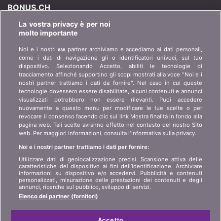
BONUS.CH
La vostra privacy è per noi
Chi è bonus.ch? Come funzionano i comparatori?
molto importante
Richieste stampa, partnership, pubblicità...
Noi e i nostri
partner archiviamo e accediamo ai dati personali,
638
come i dati di navigazione gli o identificatori univoci, sul tuo
Chi siamo?
informazioni per i clienti
dispositivo. Selezionando Accetto, abiliti le tecnologie di
art 45 LSA
tracciamento affinché supportino gli scopi mostrati alla voce "Noi e i
Contatto
nostri partner trattiamo i dati da fornire". Nel caso in cui queste
Protezione dei dati
tecnologie dovessero essere disabilitate, alcuni contenuti e annunci
Pubblicità
visualizzati potrebbero non essere rilevanti. Puoi accedere
Informazioni giuridiche
Affiliazione
/
Partner
nuovamente a questo menu per modificare le tue scelte o per
revocare il consenso facendo clic sul link Mostra finalità in fondo alla
Mappa del sito
Stampa
pagina web. Tali scelte avranno effetto nel contesto del nostro Sito
web. Per maggiori informazioni, consulta l'Informativa sulla privacy.
Noi e i nostri partner trattiamo i dati per fornire:
LINGUA
Utilizzare dati di geolocalizzazione precisi. Scansione attiva delle
caratteristiche del dispositivo ai fini dell’identificazione. Archiviare
DE
FR
IT
informazioni su dispositivo e/o accedervi. Pubblicità e contenuti
personalizzati, misurazione delle prestazioni dei contenuti e degli
annunci, ricerche sul pubblico, sviluppo di servizi.
Elenco dei partner (fornitori)
Accetto