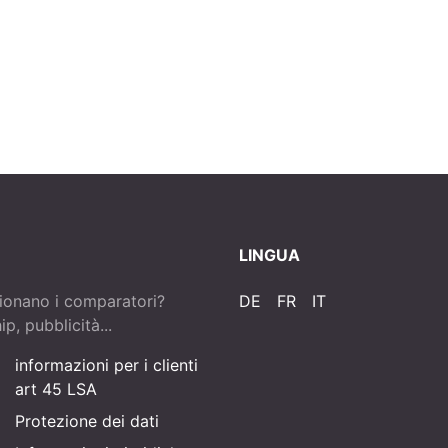
LINGUA
ionano i comparatori?
DE
FR
IT
p, pubblicità...
informazioni per i clienti
art 45 LSA
Protezione dei dati