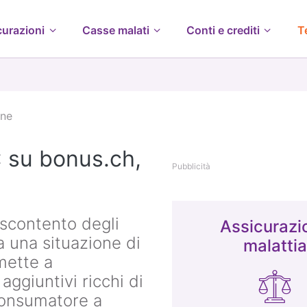
curazioni
Casse malati
Conti e crediti
T
one
: su bonus.ch,
Pubblicità
scontento degli
Assicurazi
 a una situazione di
malattia
mette a
aggiuntivi ricchi di
 consumatore a