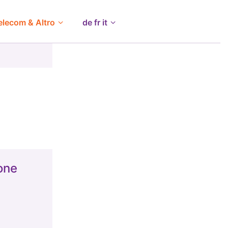
elecom & Altro
de fr it
one