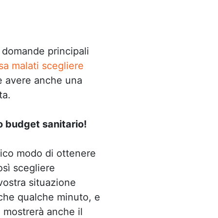
e domande principali
sa malati scegliere
te avere anche una
ta.
o budget sanitario!
unico modo di ottenere
osì scegliere
vostra situazione
che qualche minuto, e
i mostrerà anche il