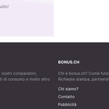
uito!
BONUS.CH
i nostri comparatori,
Chi è bonus.ch? Come funz
tti di consumo e molto altro
Richieste stampa, partnershi
Chi siamo?
Contatto
Pubblicità