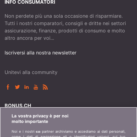
INFO CONSUMATORI
Non perdete più una sola occasione di risparmiare.
Tutti i nostri comparatori, consigli e dritte nei settori
assicurazione, finanze, prodotti di consumo e molto
altro ancora per voi...
Iscriversi alla nostra newsletter
Unitevi alla community
BONUS.CH
La vostra privacy è per noi
Chi è bonus.ch? Come funzionano i comparatori?
molto importante
Richieste stampa, partnership, pubblicità...
Noi e i nostri
partner archiviamo e accediamo ai dati personali,
638
come i dati di navigazione gli o identificatori univoci, sul tuo