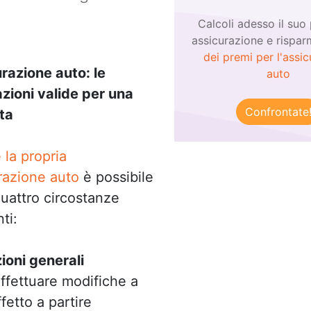
Calcoli adesso il suo
assicurazione e rispar
dei premi per l'assi
razione auto: le
auto
zioni valide per una
Confrontate
ta
 la propria
razione auto
è possibile
quattro circostanze
ti:
ioni generali
effettuare modifiche a
ffetto a partire