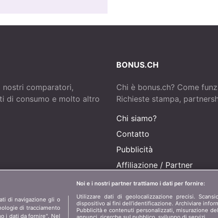
BONUS.CH
i nostri comparatori,
Chi è bonus.ch? Come funz
tti di consumo e molto altro
Richieste stampa, partnershi
Chi siamo?
Contatto
Pubblicità
Affiliazione
/
Partner
Stampa
Noi e i nostri partner trattiamo i dati per fornire:
Utilizzare dati di geolocalizzazione precisi. Scansi
ti di navigazione gli o
dispositivo ai fini dell’identificazione. Archiviare info
cnologie di tracciamento
Pubblicità e contenuti personalizzati, misurazione del
o i dati da fornire". Nel
annunci, ricerche sul pubblico, sviluppo di servizi.