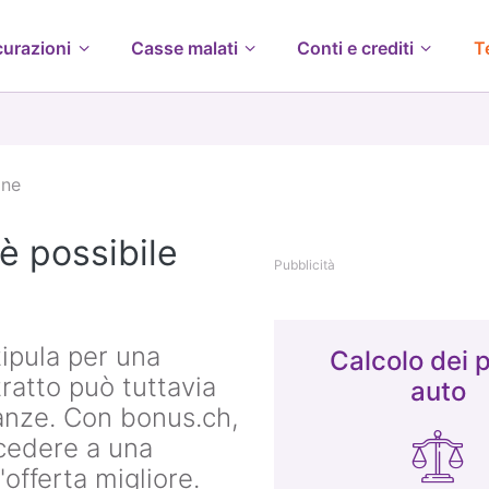
curazioni
Casse malati
Conti e crediti
T
one
è possibile
Pubblicità
tipula per una
Calcolo dei 
tratto può tuttavia
auto
tanze. Con bonus.ch,
ocedere a una
offerta migliore.