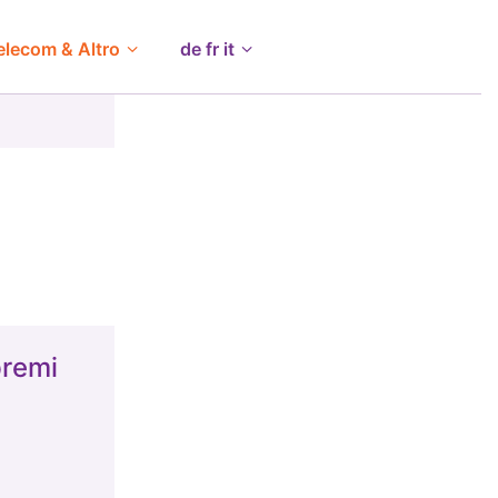
elecom & Altro
de fr it
premi