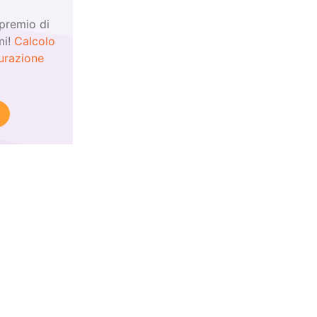
 premio di
mi!
Calcolo
curazione
!