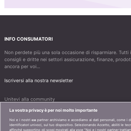
INFO CONSUMATORI
Non perdete più una sola occasione di risparmiare. Tutti 
consigli e dritte nei settori assicurazione, finanze, prodo
ancora per voi...
Iscriversi alla nostra newsletter
Unitevi alla community
La vostra privacy è per noi molto importante
Noi e i nostri
partner archiviamo e accediamo ai dati personali, come i da
638
identificatori univoci, sul tuo dispositivo. Selezionando Accetto, abiliti le te
affinché supportino gli scopi mostrati alla voce "Noi e i nostri partner trattiam