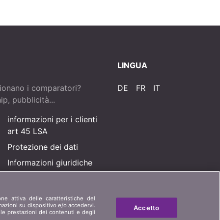
LINGUA
ionano i comparatori?
DE
FR
IT
p, pubblicità...
informazioni per i clienti
art 45 LSA
Protezione dei dati
Informazioni giuridiche
Mappa del sito
one attiva delle caratteristiche del
rmazioni su dispositivo e/o accedervi.
Accetto
le prestazioni dei contenuti e degli