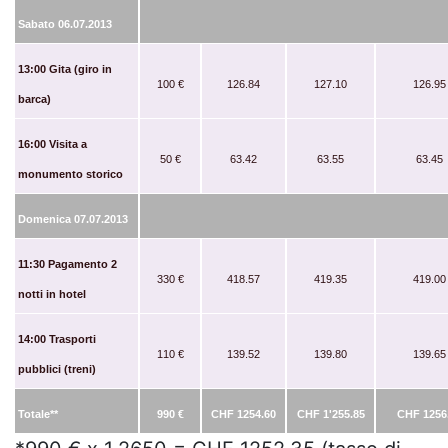
Sabato 06.07.2013
13:00 Gita (giro in
100 €
126.84
127.10
126.95
barca)
16:00 Visita a
50 €
63.42
63.55
63.45
monumento storico
Domenica 07.07.2013
11:30 Pagamento 2
330 €
418.57
419.35
419.00
notti in hotel
14:00 Trasporti
110 €
139.52
139.80
139.65
pubblici (treni)
Totale**
990 €
CHF 1254.60
CHF 1'255.85
CHF 1256