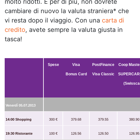
molto ridotti. E per di più, non dovrete
cambiare di nuovo la valuta straniera* che
vi resta dopo il viaggio. Con una
carta di
credito
, avete sempre la valuta giusta in
tasca!
Spese
Visa
PostFinance
Coop Maste
Bonus Card
Visa Classic
SUPERCAR
(Swissca
Venerdì 05.07.2013
14:00 Shopping
300 €
379.68
379.55
380.90
19:30 Ristorante
100 €
126.56
126.50
126.95