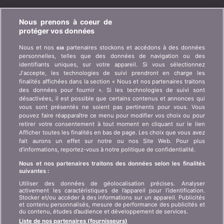
BONUS.CH
Nous prenons à coeur de
protéger vos données
Qui est bonus.ch ? Comment fonctionnent les
Nous et nos
partenaires stockons et accédons à des données
638
comparatifs ? Demande de presse, partenariat,
personnelles, telles que des données de navigation ou des
publicité, ...
identifiants uniques, sur votre appareil. Si vous sélectionnez
J'accepte, les technologies de suivi prendront en charge les
finalités affichées dans la section « Nous et nos partenaires traitons
Qui sommes-nous ?
Information client art. 45
des données pour fournir ». Si les technologies de suivi sont
LSA
désactivées, il est possible que certains contenus et annonces qui
Contact
vous sont présentés ne soient pas pertinents pour vous. Vous
Protection des données
Publicité
pouvez faire réapparaître ce menu pour modifier vos choix ou pour
retirer votre consentement à tout moment en cliquant sur le lien
Informations juridiques
Affiliation
/
Partenariat
Afficher toutes les finalités en bas de page. Les choix que vous avez
fait aurons un effet sur notre ou nos Site Web. Pour plus
Plan du site
Presse
d’informations, reportez-vous à notre politique de confidentialité.
Nous et nos partenaires traitons des données selon les finalités
suivantes :
LANGUE
Utiliser des données de géolocalisation précises. Analyser
activement les caractéristiques de l’appareil pour l’identification.
DE
FR
IT
Stocker et/ou accéder à des informations sur un appareil. Publicités
et contenu personnalisés, mesure de performance des publicités et
du contenu, études d’audience et développement de services.
Liste de nos partenaires (fournisseurs)