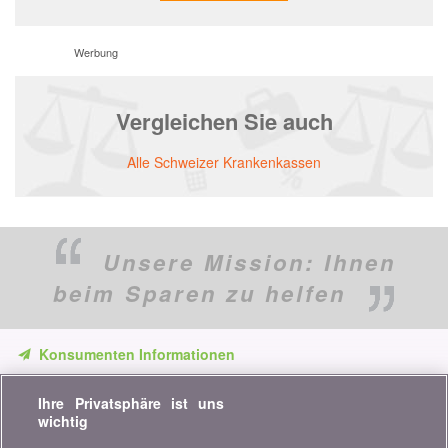
Werbung
Vergleichen Sie auch
Alle Schweizer Krankenkassen
Unsere Mission:
Ihnen
beim Sparen zu helfen
Konsumenten Informationen
Verpassen Sie keine Gelegenheit, Geld zu sparen. Erhalten Sie
Ihre Privatsphäre ist uns
unsere Vergleiche, Ratschläge und Tipps in den Bereichen
wichtig
Versicherung, Finanzen, Konsumgüter und vieles mehr...