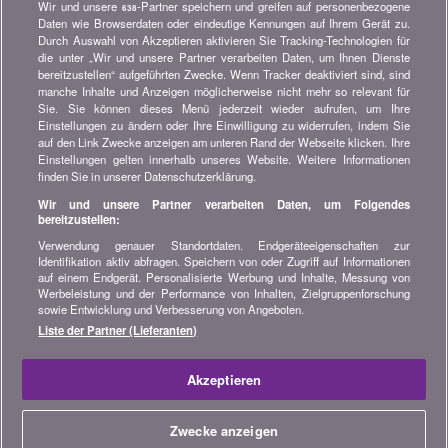
Wir und unsere
-Partner speichern und greifen auf personenbezogene
638
Newsletter bestellen
Daten wie Browserdaten oder eindeutige Kennungen auf Ihrem Gerät zu.
Durch Auswahl von Akzeptieren aktivieren Sie Tracking-Technologien für
die unter „Wir und unsere Partner verarbeiten Daten, um Ihnen Dienste
Treten Sie unserer Community bei
bereitzustellen“ aufgeführten Zwecke. Wenn Tracker deaktiviert sind, sind
manche Inhalte und Anzeigen möglicherweise nicht mehr so relevant für
Bleiben Sie auf dem neuesten Stand, finden Sie alle Ratschläge
Sie. Sie können dieses Menü jederzeit wieder aufrufen, um Ihre
und Tipps zum Sparen auf:
Einstellungen zu ändern oder Ihre Einwilligung zu widerrufen, indem Sie
auf den Link Zwecke anzeigen am unteren Rand der Webseite klicken. Ihre
Einstellungen gelten innerhalb unseres Website. Weitere Informationen
finden Sie in unserer Datenschutzerklärung.
Wir und unsere Partner verarbeiten Daten, um Folgendes
bereitzustellen:
Wissenswertes über bonus.ch
Verwendung genauer Standortdaten. Endgeräteeigenschaften zur
Wer ist bonus.ch? Wie funktionieren die Vergleiche?
Identifikation aktiv abfragen. Speichern von oder Zugriff auf Informationen
Presseanfragen, Partnerschaften, Werbung...
auf einem Endgerät. Personalisierte Werbung und Inhalte, Messung von
Werbeleistung und der Performance von Inhalten, Zielgruppenforschung
sowie Entwicklung und Verbesserung von Angeboten.
Alle Informationen über bonus.ch
Liste der Partner (Lieferanten)
© 2004-2026 copyright bonus.ch SA -
Sitemap
Akzeptieren
Home
Zwecke anzeigen