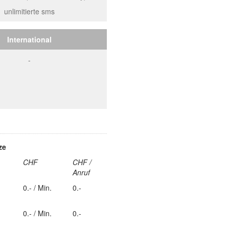
unlimitierte sms
International
-
tze
CHF
CHF /
Anruf
0.- / Min.
0.-
0.- / Min.
0.-