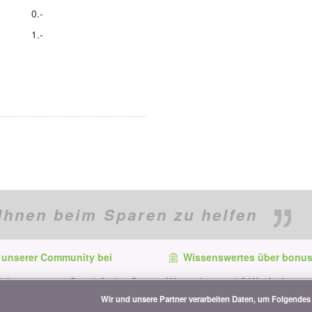
0.-
1.-
Ihnen beim Sparen zu helfen
 unserer Community bei
Wissenswertes über bonus
f dem neuesten Stand, finden Sie
Wer ist bonus.ch? Wie funktionie
e und Tipps zum Sparen auf:
Vergleiche? Presseanfragen, Par
Wir und unsere Partner verarbeiten Daten, um Folgendes 
Werbung...