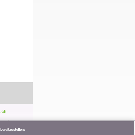
.ch
ren die
tnerschaften,
bereitzustellen: