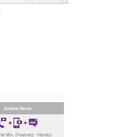
r
Andere Netze
erte Min. (Festnetz - Handy)