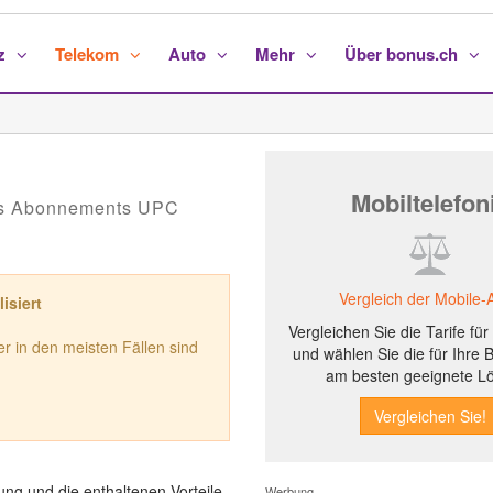
nz
Telekom
Auto
Mehr
Über bonus.ch
Mobiltelefon
des Abonnements UPC
Vergleich der Mobile-
isiert
Vergleichen Sie die Tarife fü
r in den meisten Fällen sind
und wählen Sie die für Ihre 
am besten geeignete L
ng und die enthaltenen Vorteile
Werbung