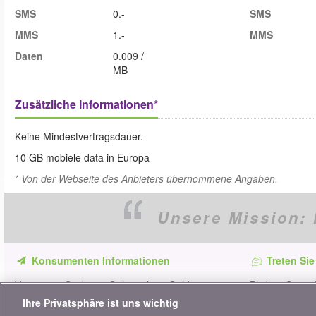
SMS
0.-
SMS
MMS
1.-
MMS
Daten
0.009 /
MB
Zusätzliche Informationen*
Keine Mindestvertragsdauer.
10 GB mobiele data in Europa
* Von der Webseite des Anbieters übernommene Angaben.
Unsere Mission:
Konsumenten Informationen
Treten Sie
Verpassen Sie keine Gelegenheit, Geld zu
Bleiben Sie au
sparen. Erhalten Sie unsere Vergleiche,
alle Ratschläg
Ihre Privatsphäre ist uns wichtig
Ratschläge und Tipps in den Bereichen