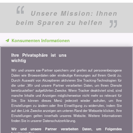
Unsere Mission:
Ihnen
beim Sparen zu helfen
Konsumenten Informationen
Verpassen Sie keine Gelegenheit, Geld zu sparen. Erhalten Sie
Ihre Privatsphäre ist uns
unsere Vergleiche, Ratschläge und Tipps in den Bereichen
wichtig
Versicherung, Finanzen, Konsumgüter und vieles mehr...
Wir und unsere
-Partner speichern und greifen auf personenbezogene
638
Newsletter bestellen
Daten wie Browserdaten oder eindeutige Kennungen auf Ihrem Gerät zu.
Durch Auswahl von Akzeptieren aktivieren Sie Tracking-Technologien für
die unter „Wir und unsere Partner verarbeiten Daten, um Ihnen Dienste
Treten Sie unserer Community bei
bereitzustellen“ aufgeführten Zwecke. Wenn Tracker deaktiviert sind, sind
manche Inhalte und Anzeigen möglicherweise nicht mehr so relevant für
Bleiben Sie auf dem neuesten Stand, finden Sie alle Ratschläge
Sie. Sie können dieses Menü jederzeit wieder aufrufen, um Ihre
und Tipps zum Sparen auf:
Einstellungen zu ändern oder Ihre Einwilligung zu widerrufen, indem Sie
auf den Link Zwecke anzeigen am unteren Rand der Webseite klicken. Ihre
Einstellungen gelten innerhalb unseres Website. Weitere Informationen
finden Sie in unserer Datenschutzerklärung.
Wir und unsere Partner verarbeiten Daten, um Folgendes