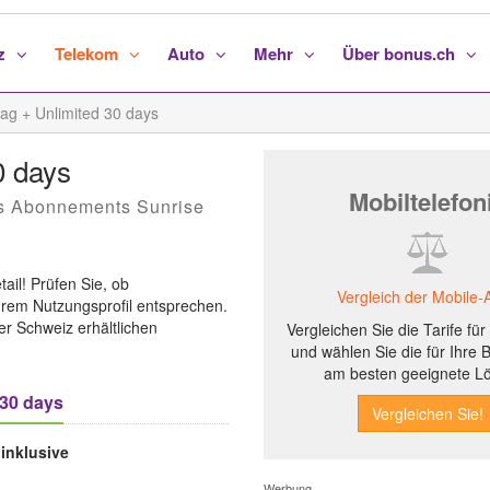
nz
Telekom
Auto
Mehr
Über bonus.ch
bag + Unlimited 30 days
0 days
Mobiltelefon
es Abonnements Sunrise
il! Prüfen Sie, ob
Vergleich der Mobile-
hrem Nutzungsprofil entsprechen.
der Schweiz erhältlichen
Vergleichen Sie die Tarife fü
und wählen Sie die für Ihre 
am besten geeignete L
 30 days
inklusive
Werbung