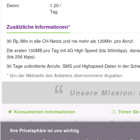
Daten
1.20 /
Tag
Zusätzliche Informationen*
30 Rp./Min in alle CH-Netze und nie mehr als 120Min. pro Anruf.
Die ersten 100MB pro Tag mit 4G High Speed (bis 300mbps), danac
(bis 256 kbps).
30 Tage unlimitierte Anrufe, SMS und Highspeed-Daten in der Sch
* Von der Webseite des Anbieters übernommene Angaben.
Unsere Mission:
Konsumenten Informationen
Treten Sie
Verpassen Sie keine Gelegenheit, Geld zu
Bleiben Sie au
sparen. Erhalten Sie unsere Vergleiche,
alle Ratschläg
Ihre Privatsphäre ist uns wichtig
Ratschläge und Tipps in den Bereichen