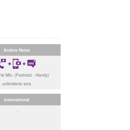
Andere Netze
erte Min. (Festnetz - Handy)
unlimitierte sms
International
-