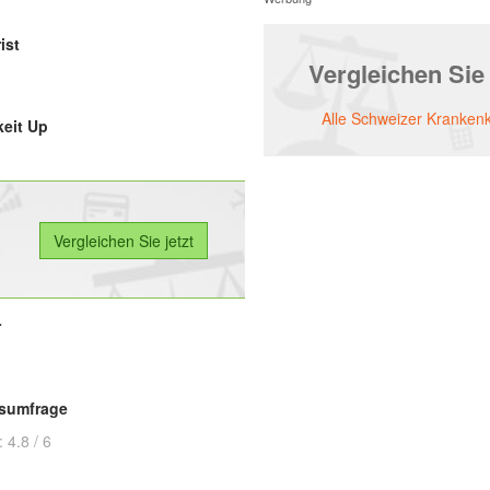
ist
Vergleichen Sie
Alle Schweizer Kranken
eit Up
r
tsumfrage
:
4.8
/
6