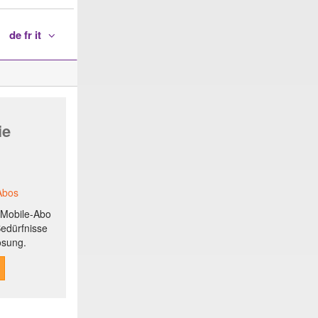
de fr it
ie
Abos
r Mobile-Abo
Bedürfnisse
ösung.