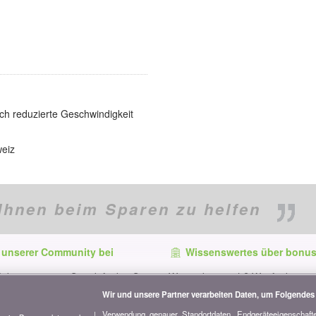
h reduzierte Geschwindigkeit
weiz
Ihnen beim Sparen zu helfen
 unserer Community bei
Wissenswertes über bonus
f dem neuesten Stand, finden Sie
Wer ist bonus.ch? Wie funktionie
e und Tipps zum Sparen auf:
Vergleiche? Presseanfragen, Par
Wir und unsere Partner verarbeiten Daten, um Folgendes 
Werbung...
Verwendung genauer Standortdaten. Endgeräteeigenschaften