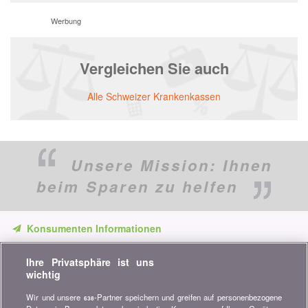
Werbung
Vergleichen Sie auch
Alle Schweizer Krankenkassen
Unsere Mission:
Ihnen
beim Sparen zu helfen
Konsumenten Informationen
Verpassen Sie keine Gelegenheit, Geld zu sparen. Erhalten Sie
Ihre Privatsphäre ist uns
unsere Vergleiche, Ratschläge und Tipps in den Bereichen
wichtig
Versicherung, Finanzen, Konsumgüter und vieles mehr...
Wir und unsere
-Partner speichern und greifen auf personenbezogene
638
Newsletter bestellen