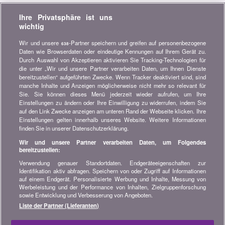
Verpassen Sie keine Gelegenheit, Geld zu sparen. Erhalten Sie
Ihre Privatsphäre ist uns
unsere Vergleiche, Ratschläge und Tipps in den Bereichen
wichtig
Versicherung, Finanzen, Konsumgüter und vieles mehr...
Wir und unsere
-Partner speichern und greifen auf personenbezogene
638
Newsletter bestellen
Daten wie Browserdaten oder eindeutige Kennungen auf Ihrem Gerät zu.
Durch Auswahl von Akzeptieren aktivieren Sie Tracking-Technologien für
die unter „Wir und unsere Partner verarbeiten Daten, um Ihnen Dienste
Treten Sie unserer Community bei
bereitzustellen“ aufgeführten Zwecke. Wenn Tracker deaktiviert sind, sind
manche Inhalte und Anzeigen möglicherweise nicht mehr so relevant für
Bleiben Sie auf dem neuesten Stand, finden Sie alle Ratschläge
Sie. Sie können dieses Menü jederzeit wieder aufrufen, um Ihre
und Tipps zum Sparen auf:
Einstellungen zu ändern oder Ihre Einwilligung zu widerrufen, indem Sie
auf den Link Zwecke anzeigen am unteren Rand der Webseite klicken. Ihre
Einstellungen gelten innerhalb unseres Website. Weitere Informationen
finden Sie in unserer Datenschutzerklärung.
Wir und unsere Partner verarbeiten Daten, um Folgendes
bereitzustellen:
Wissenswertes über bonus.ch
Verwendung genauer Standortdaten. Endgeräteeigenschaften zur
Wer ist bonus.ch? Wie funktionieren die Vergleiche?
Identifikation aktiv abfragen. Speichern von oder Zugriff auf Informationen
Presseanfragen, Partnerschaften, Werbung...
auf einem Endgerät. Personalisierte Werbung und Inhalte, Messung von
Werbeleistung und der Performance von Inhalten, Zielgruppenforschung
sowie Entwicklung und Verbesserung von Angeboten.
Alle Informationen über bonus.ch
Liste der Partner (Lieferanten)