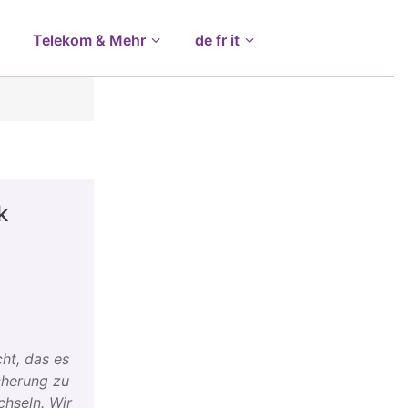
Telekom & Mehr
de fr it
k
ht, das es
icherung zu
chseln. Wir