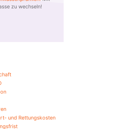
kasse zu wechseln!
chaft
D
ion
ren
rt- und Rettungskosten
ngsfrist