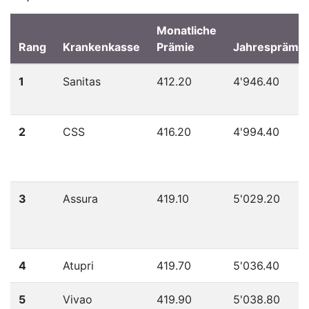
Monatliche
Rang
Krankenkasse
Prämie
Jahresprämie
1
Sanitas
412.20
4'946.40
2
CSS
416.20
4'994.40
3
Assura
419.10
5'029.20
4
Atupri
419.70
5'036.40
5
Vivao
419.90
5'038.80