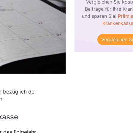
Vergleichen Sie kost
Beiträge für Ihre Kra
und sparen Sie!
Prämie
Krankenkass
Vergleichen Si
n bezüglich der
n:
nkasse
r das Folgejahr