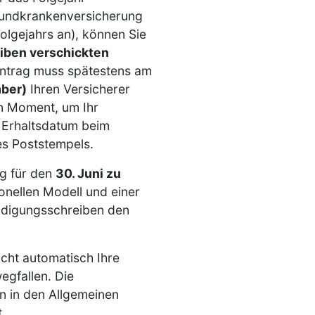
Grundkrankenversicherung
olgejahrs an), können Sie
eiben verschickten
ntrag muss spätestens am
mber)
Ihren Versicherer
en Moment, um Ihr
 Erhaltsdatum beim
es Poststempels.
ng für den
30. Juni zu
ionellen Modell und einer
ündigungsschreiben den
icht automatisch Ihre
gfallen. Die
 in den Allgemeinen
.