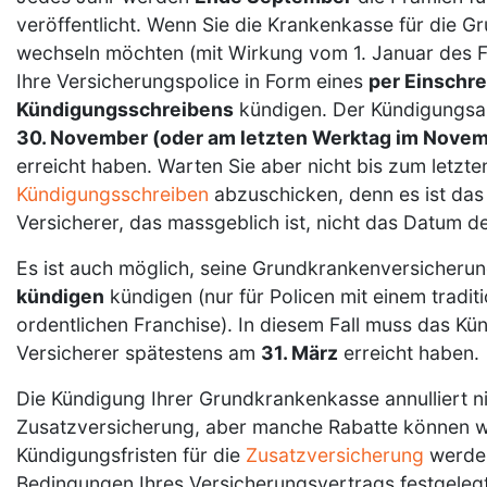
veröffentlicht. Wenn Sie die Krankenkasse für die 
wechseln möchten (mit Wirkung vom 1. Januar des F
Ihre Versicherungspolice in Form eines
per Einschr
Kündigungsschreibens
kündigen. Der Kündigungsa
30. November (oder am letzten Werktag im Nove
erreicht haben. Warten Sie aber nicht bis zum letzt
Kündigungsschreiben
abzuschicken, denn es ist das
Versicherer, das massgeblich ist, nicht das Datum d
Es ist auch möglich, seine Grundkrankenversicheru
kündigen
kündigen (nur für Policen mit einem tradit
ordentlichen Franchise). In diesem Fall muss das K
Versicherer spätestens am
31. März
erreicht haben.
Die Kündigung Ihrer Grundkrankenkasse annulliert n
Zusatzversicherung, aber manche Rabatte können we
Kündigungsfristen für die
Zusatzversicherung
werden
Bedingungen Ihres Versicherungsvertrags festgelegt