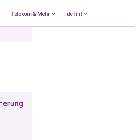
Telekom & Mehr
de fr it
herung