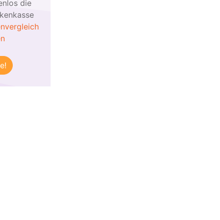
enlos die
nkenkasse
nvergleich
en
e!