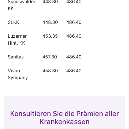
Sumiswalder
448.30
486.40
-
KK
SLKK
448.30
486.40
-
Luzerner
453.35
486.40
-
Hint. KK
Sanitas
457.30
486.40
-
Vivao
458.30
486.40
-
Sympany
Konsultieren Sie die Prämien aller
Krankenkassen