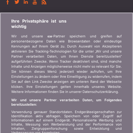
BONUS.CH
Ihre Privatsphäre ist uns
wichtig
Wer ist bonus.ch? Wie funktionieren die Vergleiche?
Wir und unsere
-Partner speichern und greifen auf
638
Presseanfragen, Partnerschaften, Werbung...
personenbezogene Daten wie Browserdaten oder eindeutige
Kennungen auf Ihrem Gerät zu. Durch Auswahl von Akzeptieren
aktivieren Sie Tracking-Technologien für die unter „Wir und unsere
Wer sind wir?
Kundeninformation Art.
Partner verarbeiten Daten, um Ihnen Dienste bereitzustellen“
45 VAG
Kontakt
aufgeführten Zwecke. Wenn Tracker deaktiviert sind, sind manche
Inhalte und Anzeigen möglicherweise nicht mehr so relevant für Sie.
Datenschutz der
Werbung
Sie können dieses Menü jederzeit wieder aufrufen, um Ihre
Privatsphäre
Einstellungen zu ändern oder Ihre Einwilligung zu widerrufen, indem
Beitritt
/
Partnerschaft
Sie auf den Link Zwecke anzeigen am unteren Rand der Webseite
Rechtliche Informationen
klicken. Ihre Einstellungen gelten innerhalb unseres Website.
Presse
Weitere Informationen finden Sie in unserer Datenschutzerklärung.
Sitemap
Wir und unsere Partner verarbeiten Daten, um Folgendes
bereitzustellen:
SPRACHE
Verwendung genauer Standortdaten. Endgeräteeigenschaften zur
Identifikation aktiv abfragen. Speichern von oder Zugriff auf
Informationen auf einem Endgerät. Personalisierte Werbung und
DE
FR
IT
Inhalte, Messung von Werbeleistung und der Performance von
Inhalten, Zielgruppenforschung sowie Entwicklung und
Verbesserung von Angeboten.