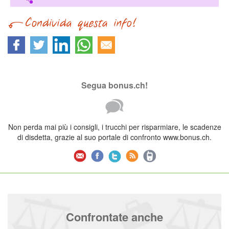
Segua bonus.ch!
Non perda mai più i consigli, i trucchi per risparmiare, le scadenze
di disdetta, grazie al suo portale di confronto www.bonus.ch.
Confrontate anche