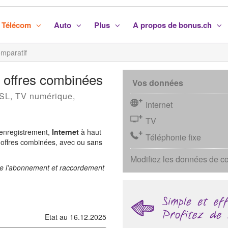
Télécom
Auto
Plus
A propos de bonus.ch
omparatif
: offres combinées
Vos données
DSL, TV numérique,
Internet
TV
'enregistrement,
Internet
à haut
Téléphonie fixe
 offres combinées, avec ou sans
Modifiez les données de c
ût de l'abonnement et raccordement
Etat au 16.12.2025