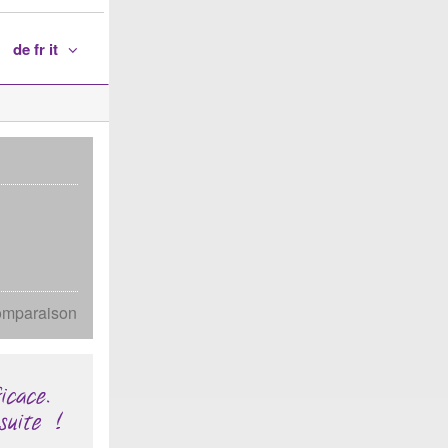
de fr it
omparaison