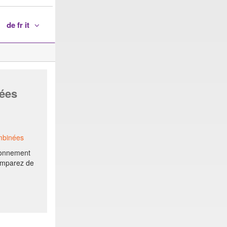
de fr it
ées
mbinées
bonnement
Comparez de