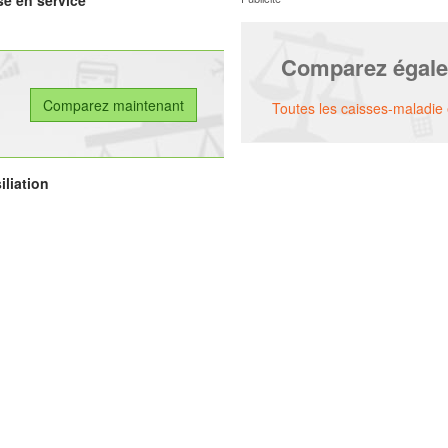
se en service
Comparez égal
Toutes les caisses-maladie
iliation