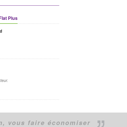
lat Plus
ad
teur.
n,
vous faire économiser