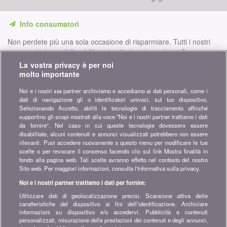
Info consumatori
Non perdete più una sola occasione di risparmiare. Tutti i nostri
comparatori, consigli e dritte nei settori assicurazione, finanze,
prodotti di consumo e molto altro ancora per voi...
La vostra privacy è per noi
molto importante
Iscriversi alla nostra newsletter
Noi e i nostri
partner archiviamo e accediamo ai dati personali, come i
638
dati di navigazione gli o identificatori univoci, sul tuo dispositivo.
Unitevi alla community
Selezionando Accetto, abiliti le tecnologie di tracciamento affinché
supportino gli scopi mostrati alla voce "Noi e i nostri partner trattiamo i dati
Restate sintonizzati, scoprite tutti i consigli e i suggerimenti per
da fornire". Nel caso in cui queste tecnologie dovessero essere
risparmiare su:
disabilitate, alcuni contenuti e annunci visualizzati potrebbero non essere
rilevanti. Puoi accedere nuovamente a questo menu per modificare le tue
scelte o per revocare il consenso facendo clic sul link Mostra finalità in
fondo alla pagina web. Tali scelte avranno effetto nel contesto del nostro
Sito web. Per maggiori informazioni, consulta l'Informativa sulla privacy.
Noi e i nostri partner trattiamo i dati per fornire:
Informazioni su bonus.ch
Utilizzare dati di geolocalizzazione precisi. Scansione attiva delle
Chi è bonus.ch? Come funzionano i comparatori? Richieste
caratteristiche del dispositivo ai fini dell’identificazione. Archiviare
stampa, partnership, pubblicità...
informazioni su dispositivo e/o accedervi. Pubblicità e contenuti
personalizzati, misurazione delle prestazioni dei contenuti e degli annunci,