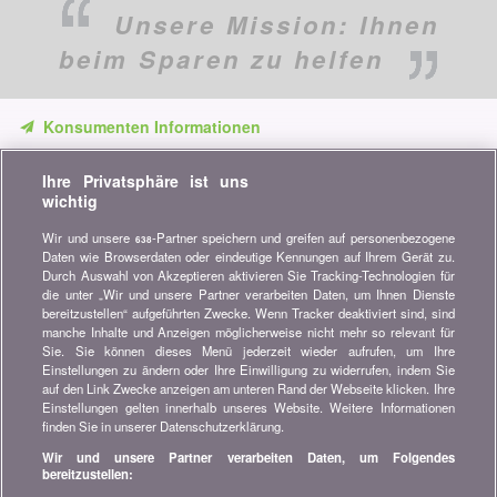
Unsere Mission:
Ihnen
beim Sparen zu helfen
Konsumenten Informationen
Verpassen Sie keine Gelegenheit, Geld zu sparen. Erhalten Sie
Ihre Privatsphäre ist uns
unsere Vergleiche, Ratschläge und Tipps in den Bereichen
wichtig
Versicherung, Finanzen, Konsumgüter und vieles mehr...
Wir und unsere
-Partner speichern und greifen auf personenbezogene
638
Newsletter bestellen
Daten wie Browserdaten oder eindeutige Kennungen auf Ihrem Gerät zu.
Durch Auswahl von Akzeptieren aktivieren Sie Tracking-Technologien für
die unter „Wir und unsere Partner verarbeiten Daten, um Ihnen Dienste
Treten Sie unserer Community bei
bereitzustellen“ aufgeführten Zwecke. Wenn Tracker deaktiviert sind, sind
manche Inhalte und Anzeigen möglicherweise nicht mehr so relevant für
Bleiben Sie auf dem neuesten Stand, finden Sie alle Ratschläge
Sie. Sie können dieses Menü jederzeit wieder aufrufen, um Ihre
und Tipps zum Sparen auf:
Einstellungen zu ändern oder Ihre Einwilligung zu widerrufen, indem Sie
auf den Link Zwecke anzeigen am unteren Rand der Webseite klicken. Ihre
Einstellungen gelten innerhalb unseres Website. Weitere Informationen
finden Sie in unserer Datenschutzerklärung.
Wir und unsere Partner verarbeiten Daten, um Folgendes
bereitzustellen:
Wissenswertes über bonus.ch