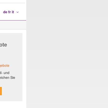
de fr it
ote
gebote
il- und
eichen Sie