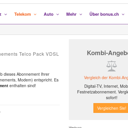
nz
Telekom
Auto
Mehr
Über bonus.ch
Kombi-Angeb
nnements Telco Pack VDSL
ob dieses Abonnement Ihrer
Vergleich der Kombi-An
nnements, Modem) entspricht. Es
ment
enthalten sind!
Digital-TV, Internet, Mob
Festnetzabonnement. Vergl
sofort!
r
Werbung