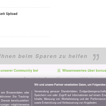
eit Upload
Ihnen beim Sparen zu helfen
 unserer Community bei
Wissenswertes über bonus
f dem neuesten Stand, finden Sie
Wer ist bonus.ch? Wie funktionie
e und Tipps zum Sparen auf:
Vergleiche? Presseanfragen, Par
Wir und unsere Partner verarbeiten Daten, um Folgendes 
Werbung...
Verwendung genauer Standortdaten. Endgeräteeigenschaften
n wie Browserdaten oder
Speichern von oder Zugriff auf Informationen auf einem En
Alle Informationen über bonus.c
tivieren Sie Tracking-
Inhalte, Messung von Werbeleistung und der Performance 
Dienste bereitzustellen“
sowie Entwicklung und Verbesserung von Angeboten.
Anzeigen möglicherweise