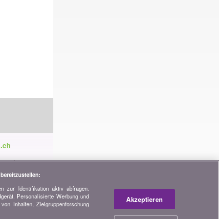
.ch
ren die
tnerschaften,
bereitzustellen:
 zur Identifikation aktiv abfragen.
dgerät. Personalisierte Werbung und
h
Akzeptieren
von Inhalten, Zielgruppenforschung