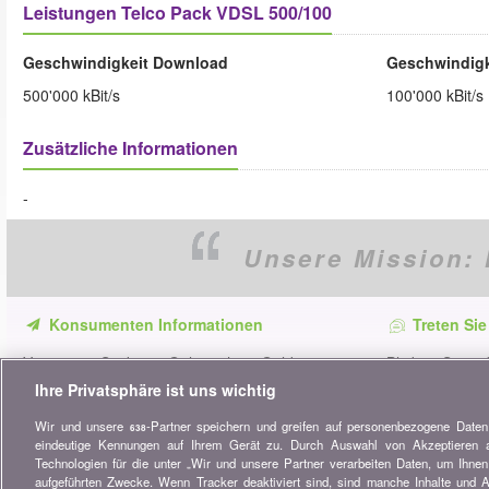
Leistungen Telco Pack VDSL 500/100
Geschwindigkeit Download
Geschwindigk
500'000 kBit/s
100'000 kBit/s
Zusätzliche Informationen
-
Unsere Mission:
Konsumenten Informationen
Treten Sie
Verpassen Sie keine Gelegenheit, Geld zu
Bleiben Sie au
sparen. Erhalten Sie unsere Vergleiche,
alle Ratschläg
Ihre Privatsphäre ist uns wichtig
Ratschläge und Tipps in den Bereichen
Wir und unsere
-Partner speichern und greifen auf personenbezogene Date
Versicherung, Finanzen, Konsumgüter und
638
eindeutige Kennungen auf Ihrem Gerät zu. Durch Auswahl von Akzeptieren ak
vieles mehr...
Technologien für die unter „Wir und unsere Partner verarbeiten Daten, um Ihnen 
aufgeführten Zwecke. Wenn Tracker deaktiviert sind, sind manche Inhalte und 
Newsletter bestellen