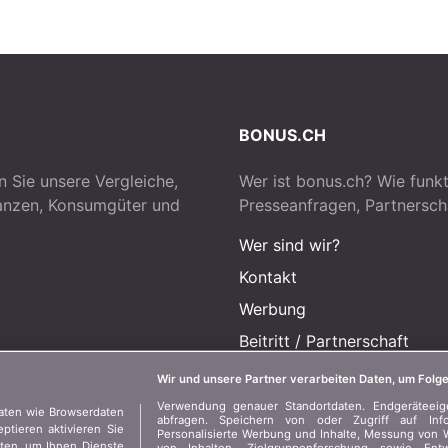
BONUS.CH
n Sie unsere Vergleiche,
Wer ist bonus.ch? Wie funkt
nanzen, Konsumgüter und
Presseanfragen, Partnersch
Wer sind wir?
Kontakt
Werbung
Beitritt
/
Partnerschaft
Presse
Wir und unsere Partner verarbeiten Daten, um Folge
Verwendung genauer Standortdaten. Endgeräteeigen
aten wie Browserdaten
abfragen. Speichern von oder Zugriff auf Inf
tieren aktivieren Sie
Personalisierte Werbung und Inhalte, Messung von 
aten, um Ihnen Dienste
von Inhalten, Zielgruppenforschung sowie En