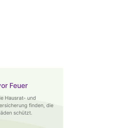
vor Feuer
ie Hausrat- und
ersicherung finden, die
häden schützt.