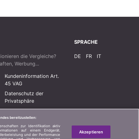
SPRACHE
ionieren die Vergleiche?
DE
FR
IT
aften, Werbung...
Kundeninformation Art.
45 VAG
Datenschutz der
Privatsphäre
Rechtliche Informationen
ndes bereitzustellen:
Sitemap
schaften zur Identifikation aktiv
ormationen auf einem Endgerät.
Akzeptieren
Werbeleistung und der Performance
twicklung und Verbesserung von