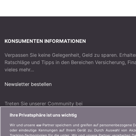
KONSUMENTEN INFORMATIONEN
Verpassen Sie keine Gelegenheit, Geld zu sparen. Erhalte
Ratschläge und Tipps in den Bereichen Versicherung, Fi
vieles mehr...
Newsletter bestellen
Treten Sie unserer Community bei
Ihre Privatsphäre ist uns wichtig
Wir und unsere
-Partner speichern und greifen auf personenbezogene D
638
oder eindeutige Kennungen auf Ihrem Gerät zu. Durch Auswahl von Akzep
Tracking-Technologien für die unter „Wir und unsere Partner verarbeiten D