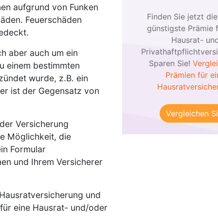
nen aufgrund von Funken
Finden Sie jetzt die
häden. Feuerschäden
günstigste Prämie f
edeckt.
Hausrat- un
Privathaftpflichtvers
ch aber auch um ein
Sparen Sie!
Vergle
 zu einem bestimmten
Prämien für ei
ündet wurde, z.B. ein
Hausratversiche
er ist der Gegensatz von
Vergleichen Si
der Versicherung
e Möglichkeit, die
in Formular
nen und Ihrem Versicherer
 Hausratversicherung und
für eine Hausrat- und/oder