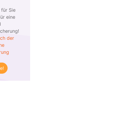
 für Sie
ür eine
d
icherung!
ich der
ne
rung
e!