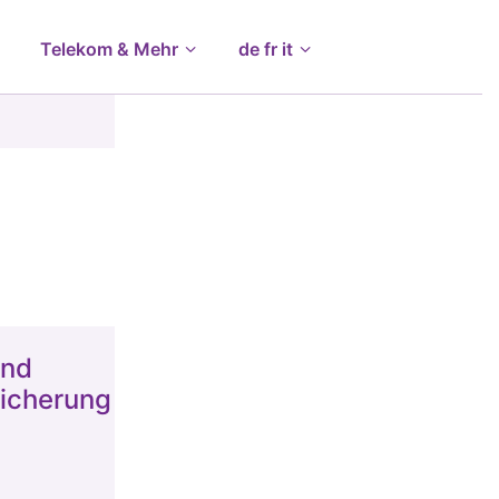
Telekom & Mehr
de fr it
und
sicherung