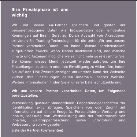
BONUS.CH
Ihre Privatsphäre ist uns
wichtig
Wer ist bonus.ch? Wie funktionieren die Vergleiche?
Wir und unsere
-Partner speichern und greifen auf
638
Presseanfragen, Partnerschaften, Werbung...
personenbezogene Daten wie Browserdaten oder eindeutige
Kennungen auf Ihrem Gerät zu. Durch Auswahl von Akzeptieren
aktivieren Sie Tracking-Technologien für die unter „Wir und unsere
Wer sind wir?
Kundeninformation Art.
Partner verarbeiten Daten, um Ihnen Dienste bereitzustellen“
45 VAG
Kontakt
aufgeführten Zwecke. Wenn Tracker deaktiviert sind, sind manche
Inhalte und Anzeigen möglicherweise nicht mehr so relevant für Sie.
Datenschutz der
Werbung
Sie können dieses Menü jederzeit wieder aufrufen, um Ihre
Privatsphäre
Einstellungen zu ändern oder Ihre Einwilligung zu widerrufen, indem
Beitritt
/
Partnerschaft
Sie auf den Link Zwecke anzeigen am unteren Rand der Webseite
Rechtliche Informationen
klicken. Ihre Einstellungen gelten innerhalb unseres Website.
Presse
Weitere Informationen finden Sie in unserer Datenschutzerklärung.
Sitemap
Wir und unsere Partner verarbeiten Daten, um Folgendes
bereitzustellen:
SPRACHE
Verwendung genauer Standortdaten. Endgeräteeigenschaften zur
Identifikation aktiv abfragen. Speichern von oder Zugriff auf
Informationen auf einem Endgerät. Personalisierte Werbung und
DE
FR
IT
Inhalte, Messung von Werbeleistung und der Performance von
Inhalten, Zielgruppenforschung sowie Entwicklung und
Verbesserung von Angeboten.
Liste der Partner (Lieferanten)