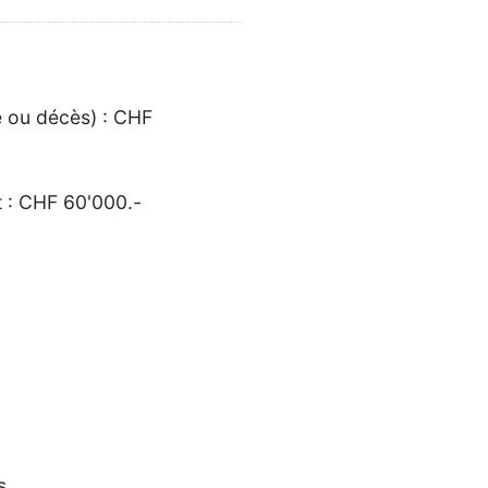
é ou décès) : CHF
t : CHF 60'000.-
s