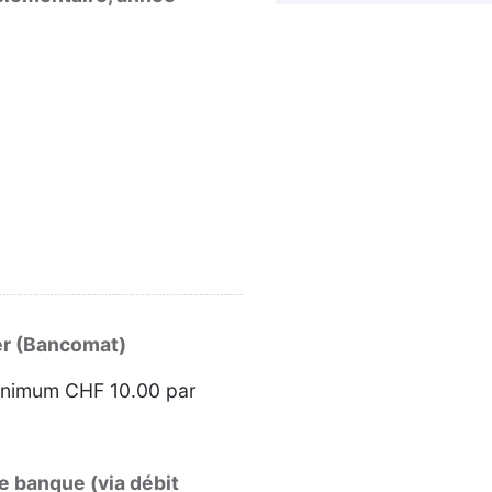
er (Bancomat)
inimum CHF 10.00 par
e banque (via débit