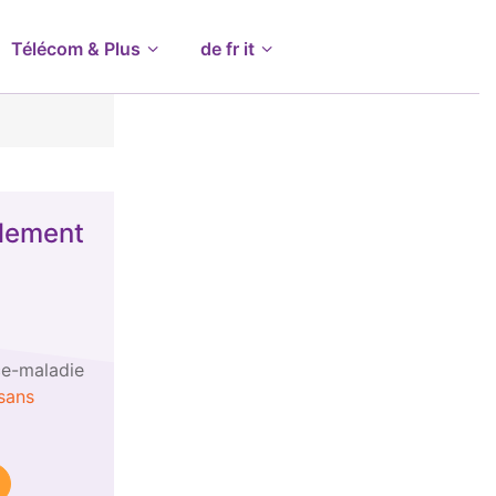
Télécom & Plus
de fr it
lement
ce-maladie
sans