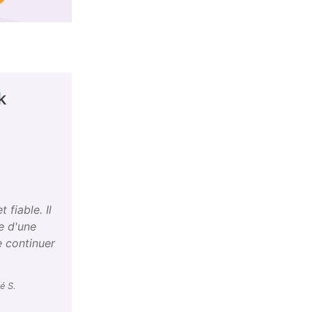
k
 fiable. Il
e d'une
e continuer
.
é S.