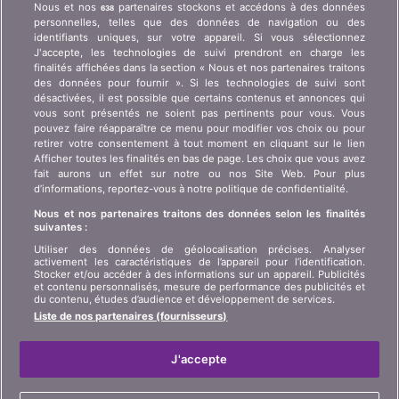
Nous et nos
partenaires stockons et accédons à des données
638
comparatifs ? Demande de presse, partenariat,
personnelles, telles que des données de navigation ou des
publicité, ...
identifiants uniques, sur votre appareil. Si vous sélectionnez
J'accepte, les technologies de suivi prendront en charge les
finalités affichées dans la section « Nous et nos partenaires traitons
Qui sommes-nous ?
Information client art. 45
des données pour fournir ». Si les technologies de suivi sont
LSA
désactivées, il est possible que certains contenus et annonces qui
Contact
vous sont présentés ne soient pas pertinents pour vous. Vous
Protection des données
Publicité
pouvez faire réapparaître ce menu pour modifier vos choix ou pour
retirer votre consentement à tout moment en cliquant sur le lien
Informations juridiques
Affiliation
/
Partenariat
Afficher toutes les finalités en bas de page. Les choix que vous avez
fait aurons un effet sur notre ou nos Site Web. Pour plus
Plan du site
Presse
d’informations, reportez-vous à notre politique de confidentialité.
Nous et nos partenaires traitons des données selon les finalités
suivantes :
LANGUE
Utiliser des données de géolocalisation précises. Analyser
activement les caractéristiques de l’appareil pour l’identification.
DE
FR
IT
Stocker et/ou accéder à des informations sur un appareil. Publicités
et contenu personnalisés, mesure de performance des publicités et
du contenu, études d’audience et développement de services.
Liste de nos partenaires (fournisseurs)
J'accepte