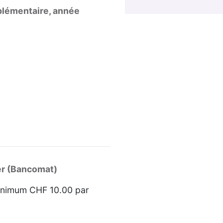
plémentaire, année
er (Bancomat)
inimum CHF 10.00 par