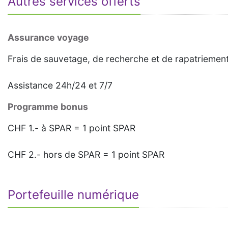
Autres services offerts
Assurance voyage
Frais de sauvetage, de recherche et de rapatriemen
Assistance 24h/24 et 7/7
Programme bonus
CHF 1.- à SPAR = 1 point SPAR
CHF 2.- hors de SPAR = 1 point SPAR
Portefeuille numérique