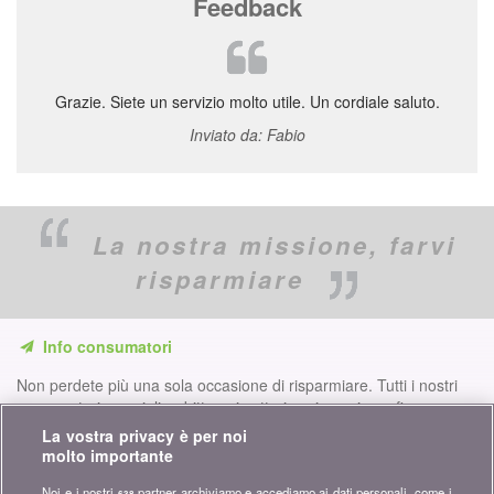
Feedback
Grazie. Siete un servizio molto utile. Un cordiale saluto.
Inviato da: Fabio
La nostra missione,
farvi
risparmiare
Info consumatori
Non perdete più una sola occasione di risparmiare. Tutti i nostri
comparatori, consigli e dritte nei settori assicurazione, finanze,
prodotti di consumo e molto altro ancora per voi...
La vostra privacy è per noi
molto importante
Iscriversi alla nostra newsletter
Noi e i nostri
partner archiviamo e accediamo ai dati personali, come i
638