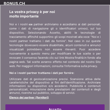
BONUS.CH
La vostra privacy è per noi
Chi è bonus.ch? Come funzionano i comparatori?
molto importante
Richieste stampa, partnership, pubblicità...
Noi e i nostri
partner archiviamo e accediamo ai dati personali,
638
come i dati di navigazione gli o identificatori univoci, sul tuo
Chi siamo?
informazioni per i clienti
dispositivo. Selezionando Accetto, abiliti le tecnologie di
art 45 LSA
tracciamento affinché supportino gli scopi mostrati alla voce "Noi e i
Contatto
nostri partner trattiamo i dati da fornire". Nel caso in cui queste
Protezione dei dati
tecnologie dovessero essere disabilitate, alcuni contenuti e annunci
Pubblicità
visualizzati potrebbero non essere rilevanti. Puoi accedere
Informazioni giuridiche
Affiliazione
/
Partner
nuovamente a questo menu per modificare le tue scelte o per
revocare il consenso facendo clic sul link Mostra finalità in fondo alla
Mappa del sito
Stampa
pagina web. Tali scelte avranno effetto nel contesto del nostro Sito
web. Per maggiori informazioni, consulta l'Informativa sulla privacy.
Noi e i nostri partner trattiamo i dati per fornire:
LINGUA
Utilizzare dati di geolocalizzazione precisi. Scansione attiva delle
caratteristiche del dispositivo ai fini dell’identificazione. Archiviare
DE
FR
IT
informazioni su dispositivo e/o accedervi. Pubblicità e contenuti
personalizzati, misurazione delle prestazioni dei contenuti e degli
annunci, ricerche sul pubblico, sviluppo di servizi.
Elenco dei partner (fornitori)
Accetto