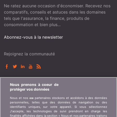
Ne ratez aucune occasion d'économiser. Recevez nos
comparatifs, conseils et astuces dans les domaines
tels que l'assurance, la finance, produits de
consommation et bien plus...
Abonnez-vous à la newsletter
Rejoignez la communauté
BONUS.CH
Nous prenons à coeur de
protéger vos données
Qui est bonus.ch ? Comment fonctionnent les
Nous et nos
partenaires stockons et accédons à des données
638
comparatifs ? Demande de presse, partenariat,
personnelles, telles que des données de navigation ou des
publicité, ...
identifiants uniques, sur votre appareil. Si vous sélectionnez
J'accepte, les technologies de suivi prendront en charge les
finalités affichées dans la section « Nous et nos partenaires traitons