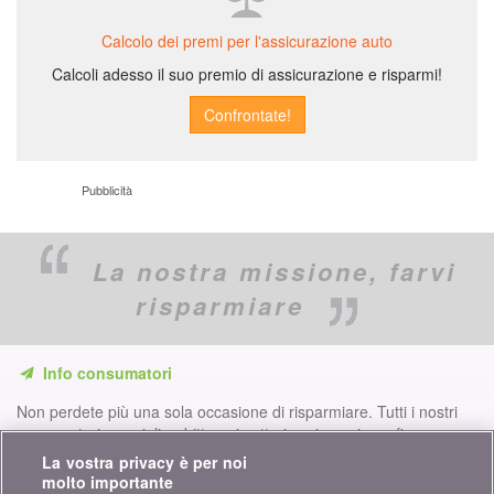
Calcolo dei premi per l'assicurazione auto
Calcoli adesso il suo premio di assicurazione e risparmi!
Pubblicità
La nostra missione,
farvi
risparmiare
Info consumatori
Non perdete più una sola occasione di risparmiare. Tutti i nostri
comparatori, consigli e dritte nei settori assicurazione, finanze,
prodotti di consumo e molto altro ancora per voi...
La vostra privacy è per noi
molto importante