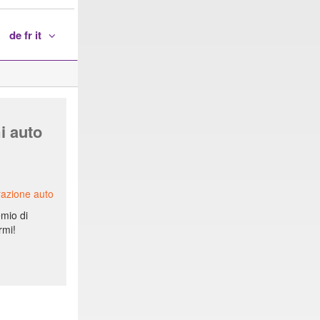
de fr it
i auto
razione auto
emio di
rmi!