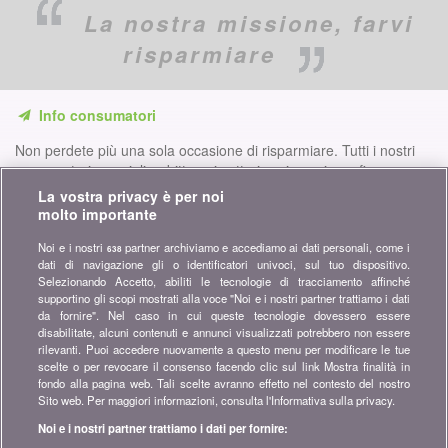
La nostra missione,
farvi
risparmiare
Info consumatori
Non perdete più una sola occasione di risparmiare. Tutti i nostri
comparatori, consigli e dritte nei settori assicurazione, finanze,
prodotti di consumo e molto altro ancora per voi...
La vostra privacy è per noi
molto importante
Iscriversi alla nostra newsletter
Noi e i nostri
partner archiviamo e accediamo ai dati personali, come i
638
dati di navigazione gli o identificatori univoci, sul tuo dispositivo.
Unitevi alla community
Selezionando Accetto, abiliti le tecnologie di tracciamento affinché
supportino gli scopi mostrati alla voce "Noi e i nostri partner trattiamo i dati
Restate sintonizzati, scoprite tutti i consigli e i suggerimenti per
da fornire". Nel caso in cui queste tecnologie dovessero essere
risparmiare su:
disabilitate, alcuni contenuti e annunci visualizzati potrebbero non essere
rilevanti. Puoi accedere nuovamente a questo menu per modificare le tue
scelte o per revocare il consenso facendo clic sul link Mostra finalità in
fondo alla pagina web. Tali scelte avranno effetto nel contesto del nostro
Sito web. Per maggiori informazioni, consulta l'Informativa sulla privacy.
Noi e i nostri partner trattiamo i dati per fornire:
Informazioni su bonus.ch