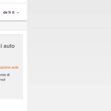
de fr it
i auto
razione auto
emio di
rmi!