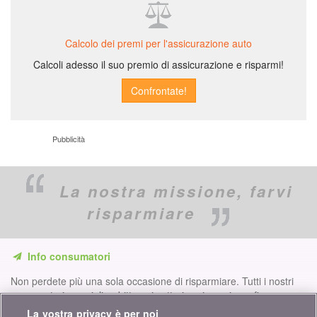
Calcolo dei premi per l'assicurazione auto
Calcoli adesso il suo premio di assicurazione e risparmi!
Pubblicità
La nostra missione,
farvi
risparmiare
Info consumatori
Non perdete più una sola occasione di risparmiare. Tutti i nostri
comparatori, consigli e dritte nei settori assicurazione, finanze,
prodotti di consumo e molto altro ancora per voi...
La vostra privacy è per noi