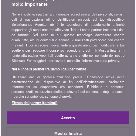
molto importante
Iscriversi alla nostra newsletter
Noi e i nostri
partner archiviamo e accediamo ai dati personali, come i
638
dati di navigazione gli o identificatori univoci, sul tuo dispositivo.
Unitevi alla community
Selezionando Accetto, abiliti le tecnologie di tracciamento affinché
supportino gli scopi mostrati alla voce "Noi e i nostri partner trattiamo i dati
Restate sintonizzati, scoprite tutti i consigli e i suggerimenti per
da fornire". Nel caso in cui queste tecnologie dovessero essere
risparmiare su:
disabilitate, alcuni contenuti e annunci visualizzati potrebbero non essere
rilevanti. Puoi accedere nuovamente a questo menu per modificare le tue
scelte o per revocare il consenso facendo clic sul link Mostra finalità in
fondo alla pagina web. Tali scelte avranno effetto nel contesto del nostro
Sito web. Per maggiori informazioni, consulta l'Informativa sulla privacy.
Noi e i nostri partner trattiamo i dati per fornire:
Informazioni su bonus.ch
Utilizzare dati di geolocalizzazione precisi. Scansione attiva delle
Chi è bonus.ch? Come funzionano i comparatori? Richieste
caratteristiche del dispositivo ai fini dell’identificazione. Archiviare
stampa, partnership, pubblicità...
informazioni su dispositivo e/o accedervi. Pubblicità e contenuti
personalizzati, misurazione delle prestazioni dei contenuti e degli annunci,
ricerche sul pubblico, sviluppo di servizi.
Tutte le info su bonus.ch
Elenco dei partner (fornitori)
© 2004-2026 copyright bonus.ch SA -
Mappa del sito
Accetto
Home
Mostra finalità