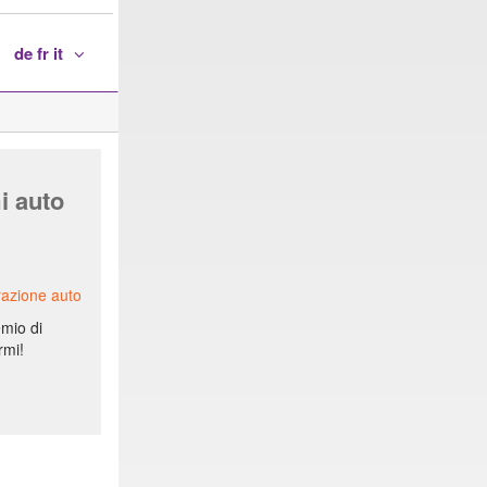
de fr it
i auto
razione auto
emio di
rmi!