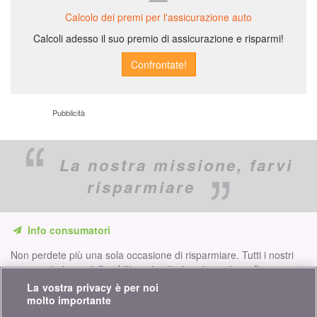
Calcolo dei premi per l'assicurazione auto
Calcoli adesso il suo premio di assicurazione e risparmi!
Pubblicità
La nostra missione,
farvi
risparmiare
Info consumatori
Non perdete più una sola occasione di risparmiare. Tutti i nostri
comparatori, consigli e dritte nei settori assicurazione, finanze,
prodotti di consumo e molto altro ancora per voi...
La vostra privacy è per noi
molto importante
Iscriversi alla nostra newsletter